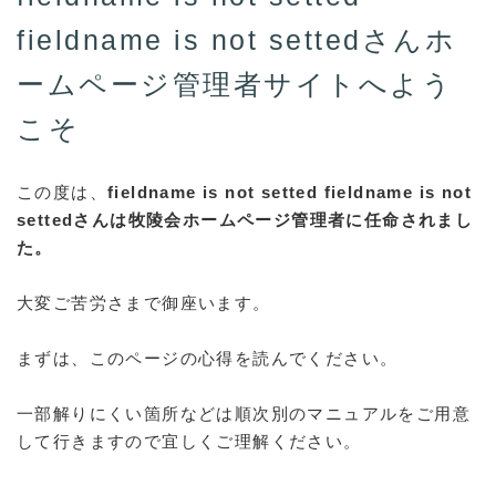
ダウンロード資料の貼付
fieldname is not settedさんホ
HPのBackUpについて
ームページ管理者サイトへよう
QHMマニュアル
こそ
QHM書式マニュアル
QuickMyshopマニュア
この度は、
fieldname is not setted fieldname is not
ル
settedさんは牧陵会ホームページ管理者に任命されまし
た。
ブラウザ活用マニュアル
圧縮解凍マニュアル
大変ご苦労さまで御座います。
画像縮小動画ﾋﾞﾃﾞｵ
まずは、このページの心得を読んでください。
画像縮小マニュアル
画像添付の注意
一部解りにくい箇所などは順次別のマニュアルをご用意
画像添付サイズ
して行きますので宜しくご理解ください。
Wordの画像を劣化させ