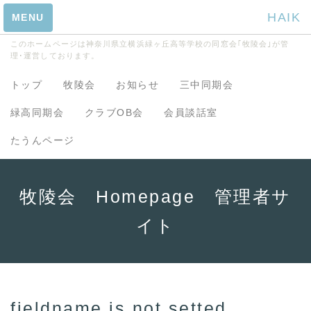
HAIK
MENU
このホームページは神奈川県立横浜緑ヶ丘高等学校の同窓会｢牧陵会｣が管
理･運営しております。
トップ
牧陵会
お知らせ
三中同期会
動画
緑高同期会
クラブOB会
会員談話室
PayPal忘備録
たうんページ
スライドショー
アンダーライン
Flash動画の再生
牧陵会 Homepage 管理者サ
動画の再生・公開
イト
SWFU簡単アップローダ
ー
管理者サイトへの入室方
法マニュアル
fieldname is not setted